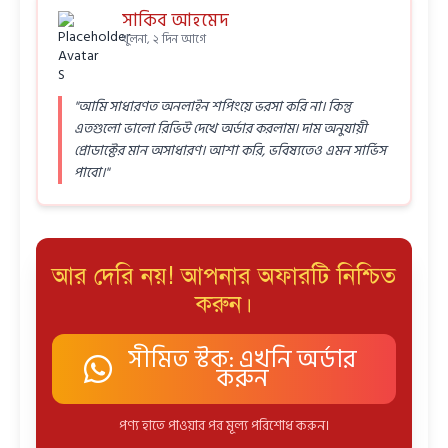
সাকিব আহমেদ
খুলনা, ২ দিন আগে
"আমি সাধারণত অনলাইন শপিংয়ে ভরসা করি না। কিন্তু
এতগুলো ভালো রিভিউ দেখে অর্ডার করলাম। দাম অনুযায়ী
প্রোডাক্টের মান অসাধারণ। আশা করি, ভবিষ্যতেও এমন সার্ভিস
পাবো।"
আর দেরি নয়! আপনার অফারটি নিশ্চিত
করুন।
সীমিত স্টক: এখনি অর্ডার
করুন
পণ্য হাতে পাওয়ার পর মূল্য পরিশোধ করুন।