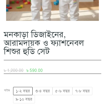
মনকাড়া ডিজাইনের,
আরামদায়ক ও ফ্যাশনেবল
শিশুর হুডি সেট
৳
1,200.00
৳
590.00
সাইজ
১-২ বছর
৩-৪ বছর
৫-৬ বছর
৭-৮ বছর
৯-১০ বছর