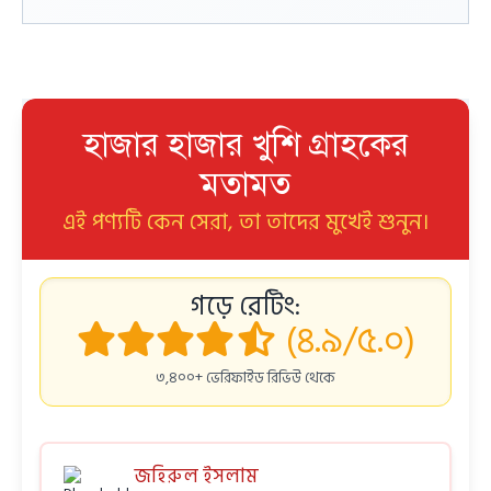
হাজার হাজার খুশি গ্রাহকের
মতামত
এই পণ্যটি কেন সেরা, তা তাদের মুখেই শুনুন।
গড়ে রেটিং:
(৪.৯/৫.০)
৩,৪০০+ ভেরিফাইড রিভিউ থেকে
জহিরুল ইসলাম