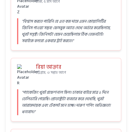
ঢাকা, ৫ মাস আগে
"বিশ্বাস করতে পারিনি যে এত কম দামে এমন কোয়ালিটির
জিনিস পাওয়া সম্ভব! ফেসবুক অ্যাড দেখে অর্ডার করেছিলাম,
খুবই সন্তুষ্ট। জিনিসটা যেমন চেয়েছিলাম ঠিক তেমনটাই।
সবাইকে বলবো একবার ট্রাই করতে।"
রিয়া আক্তার
চট্টগ্রাম, ৩ সপ্তাহ আগে
"প্যাকেজিং খুবই প্রফেশনাল ছিল। ঢাকার বাইরে মাত্র ২ দিনে
ডেলিভারি পেয়েছি। প্রোডাক্টটা ব্যবহার করে দেখেছি, খুবই
আরামদায়ক এবং টেকসই মনে হচ্ছে। দারুণ শপিং অভিজ্ঞতা!
ধন্যবাদ।"