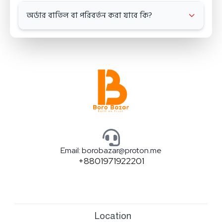
এর ফলে আপনি পণ্য হাতে পেয়ে, যাচাই করে সম্পূর্ণ মূল্য পরিশোধ
অর্ডার বাতিল বা পরিবর্তন করা যাবে কি?
করতে পারবেন। এটি সম্পূর্ণ ঝুঁকিমুক্ত।
হ্যাঁ, অর্ডার কনফার্মেশনের ২৪ ঘণ্টার মধ্যে আপনি আপনার অর্ডার
পরিবর্তন বা বাতিল করতে পারবেন। এর জন্য দ্রুত আমাদের কাস্টমার
সাপোর্টে যোগাযোগ করুন।
Email: borobazar@proton.me
+8801971922201
Location