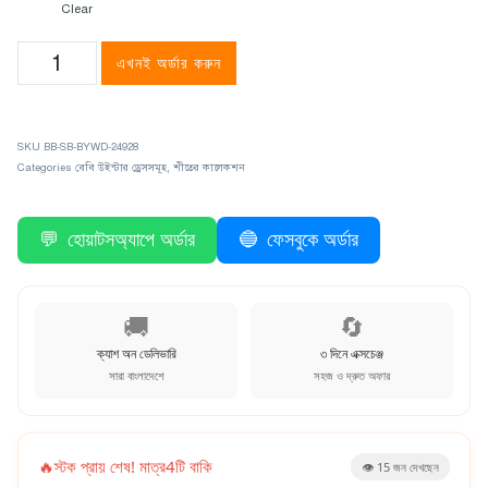
Clear
এখনই অর্ডার করুন
SKU
BB-SB-BYWD-24928
Categories
বেবি উইন্টার ড্রেসসমূহ
,
শীতের কালেকশন
💬
হোয়াটসঅ্যাপে অর্ডার
🔵
ফেসবুকে অর্ডার
🚚
🔄
ক্যাশ অন ডেলিভারি
৩ দিনে এক্সচেঞ্জ
সারা বাংলাদেশে
সহজ ও দ্রুত অফার
🔥
স্টক প্রায় শেষ! মাত্র
4
টি বাকি
👁️
15
জন দেখছেন