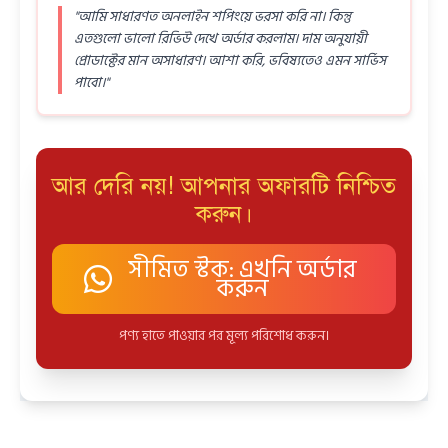
"আমি সাধারণত অনলাইন শপিংয়ে ভরসা করি না। কিন্তু
এতগুলো ভালো রিভিউ দেখে অর্ডার করলাম। দাম অনুযায়ী
প্রোডাক্টের মান অসাধারণ। আশা করি, ভবিষ্যতেও এমন সার্ভিস
পাবো।"
আর দেরি নয়! আপনার অফারটি নিশ্চিত
করুন।
সীমিত স্টক: এখনি অর্ডার
করুন
পণ্য হাতে পাওয়ার পর মূল্য পরিশোধ করুন।