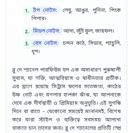
টপ নোটস:
লেবু, আঙুর, পুদিনা, পিংক
পিপার।
মিডল নোটস:
আদা, জুঁই ফুল, জায়ফল।
বেস নোটস:
চন্দন কাঠ, সিডার, প্যাচুলি,
ধূপ।
ব্লু দে শ্যানেল পারফিউম হল এক অসাধারণ পুরুষালী
সুবাস, যা শক্তি, আত্মবিশ্বাস ও স্বাধীনতার প্রতীক।
এর ঘ্রাণে রয়েছে সিট্রাস ফলের সতেজতা, কাঠের
উষ্ণ নোট এবং মশলার হালকা ঝাঁঝ, যা আপনাকে
দেবে এক দীর্ঘস্থায়ী ও প্রিমিয়াম অনুভূতি। এই সুগন্ধি
দিনে বা রাতে – যেকোনো সময়েই মানানসই, বিশেষ
করে যারা স্টাইল ও ব্যক্তিত্বে সবসময় আলাদা
থাকতে চান তাদের জন্য। ব্লু দে শ্যানেলের প্রতিটি স্প্রে