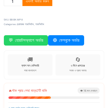
এখনই অর্ডার করুন
SKU
BB-BK-MP-9
Categories
ছেলেদের পারফিউম
,
পারফিউম
💬
হোয়াটসঅ্যাপে অর্ডার
🔵
ফেসবুকে অর্ডার
🚚
🔄
ক্যাশ অন ডেলিভারি
৩ দিনে এক্সচেঞ্জ
সারা বাংলাদেশে
সহজ ও দ্রুত অফার
🔥
স্টক প্রায় শেষ! মাত্র
7
টি বাকি
👁️
16
জন দেখছেন
⚡ আজ অর্ডার করলে ডেলিভারি পাবেন: