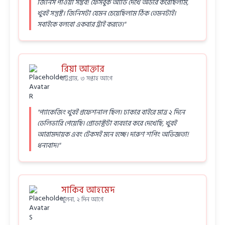
জিনিস পাওয়া সম্ভব! ফেসবুক অ্যাড দেখে অর্ডার করেছিলাম,
খুবই সন্তুষ্ট। জিনিসটা যেমন চেয়েছিলাম ঠিক তেমনটাই।
সবাইকে বলবো একবার ট্রাই করতে।"
রিয়া আক্তার
চট্টগ্রাম, ৩ সপ্তাহ আগে
"প্যাকেজিং খুবই প্রফেশনাল ছিল। ঢাকার বাইরে মাত্র ২ দিনে
ডেলিভারি পেয়েছি। প্রোডাক্টটা ব্যবহার করে দেখেছি, খুবই
আরামদায়ক এবং টেকসই মনে হচ্ছে। দারুণ শপিং অভিজ্ঞতা!
ধন্যবাদ।"
সাকিব আহমেদ
খুলনা, ২ দিন আগে