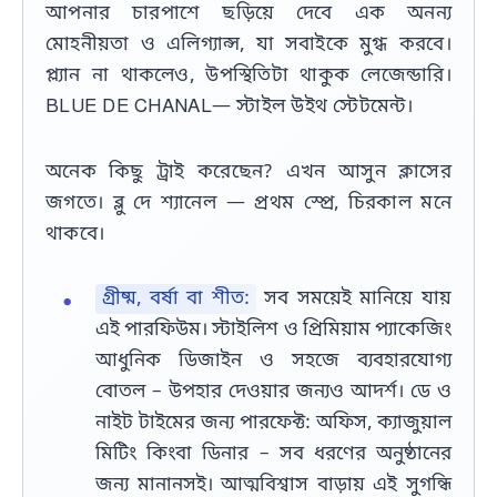
আপনার চারপাশে ছড়িয়ে দেবে এক অনন্য
মোহনীয়তা ও এলিগ্যান্স, যা সবাইকে মুগ্ধ করবে।
প্ল্যান না থাকলেও, উপস্থিতিটা থাকুক লেজেন্ডারি।
BLUE DE CHANAL— স্টাইল উইথ স্টেটমেন্ট।
অনেক কিছু ট্রাই করেছেন? এখন আসুন ক্লাসের
জগতে। ব্লু দে শ্যানেল — প্রথম স্প্রে, চিরকাল মনে
থাকবে।
গ্রীষ্ম, বর্ষা বা শীত:
সব সময়েই মানিয়ে যায়
এই পারফিউম। স্টাইলিশ ও প্রিমিয়াম প্যাকেজিং
আধুনিক ডিজাইন ও সহজে ব্যবহারযোগ্য
বোতল – উপহার দেওয়ার জন্যও আদর্শ। ডে ও
নাইট টাইমের জন্য পারফেক্ট: অফিস, ক্যাজুয়াল
মিটিং কিংবা ডিনার – সব ধরণের অনুষ্ঠানের
জন্য মানানসই। আত্মবিশ্বাস বাড়ায় এই সুগন্ধি