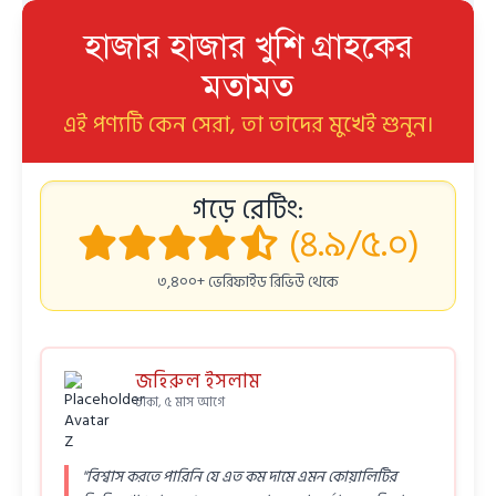
হাজার হাজার খুশি গ্রাহকের
মতামত
এই পণ্যটি কেন সেরা, তা তাদের মুখেই শুনুন।
গড়ে রেটিং:
(৪.৯/৫.০)
৩,৪০০+ ভেরিফাইড রিভিউ থেকে
জহিরুল ইসলাম
ঢাকা, ৫ মাস আগে
"বিশ্বাস করতে পারিনি যে এত কম দামে এমন কোয়ালিটির