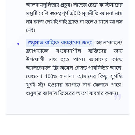
আলহামদুলিল্লাহ প্রচুর। লাভের চেয়ে কাস্টমারের
সন্তুষ্টি বেশি গুরুত্বপূর্ণ এটাই মূলনীতি আমরা নাম
নয় কাজ দেখাই তাই ব্র্যান্ড না হলেও মানে আপস
নেই।
শুধুমাত্র বাহ্যিক ব্যবহারের জন্য:
অ্যালকোহল/
ফ্র্যাগন্যান্সে সংবেদনশীল ব্যক্তিদের জন্য
উপযোগী নাও হতে পারে। আমাদের কাছে
অ্যালকোহল-ফ্রি অয়েল-বেসড পারফিউম আছে,
যেগুলো 100% হালাল। আমাদের কিছু সুগন্ধি
খুবই স্ট্রং হওয়ায় কাপড়ে দাগ ফেলতে পারে।
শুধুমাত্র জামার ভিতরের অংশে ব্যবহার করুন।