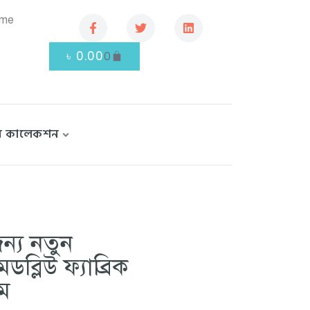
.me
৳
0.00
0
বি কালেকশন
 জন্য নতুন
ব্লিউ ফ্যাব্রিক
াম