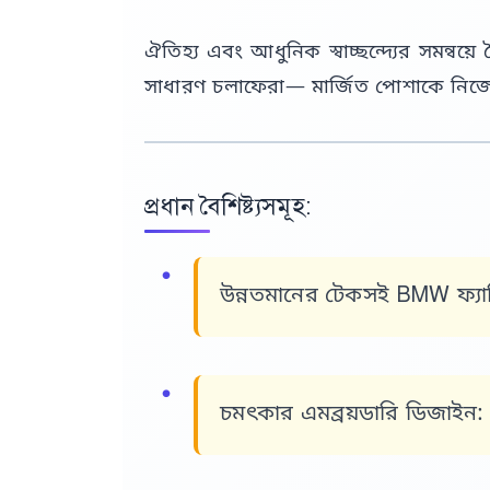
ঐতিহ্য এবং আধুনিক স্বাচ্ছন্দ্যের সমন্ব
সাধারণ চলাফেরা— মার্জিত পোশাকে নিজেক
প্রধান বৈশিষ্ট্যসমূহ:
উন্নতমানের টেকসই BMW ফ্যাব
চমৎকার এমব্রয়ডারি ডিজাইন: