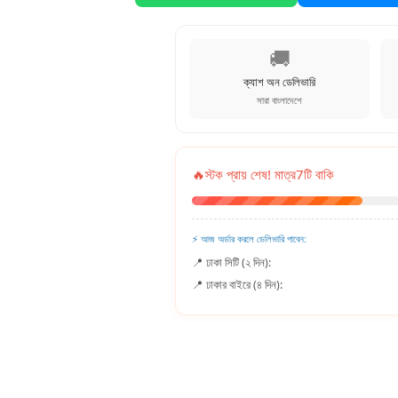
🚚
ক্যাশ অন ডেলিভারি
সারা বাংলাদেশে
🔥
স্টক প্রায় শেষ! মাত্র
7
টি বাকি
⚡ আজ অর্ডার করলে ডেলিভারি পাবেন:
📍 ঢাকা সিটি (২ দিন):
📍 ঢাকার বাইরে (৪ দিন):