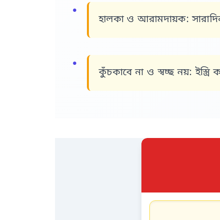
হালকা ও আরামদায়ক:
সারাদিন
কুঁচকাবে না ও স্বচ্ছ নয়:
ইস্ত্র