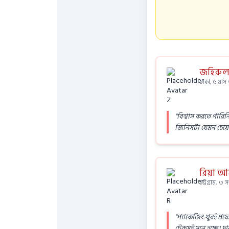
জহিরুল
ঢাকা, ৫ মা
"বিশ্বাস করতে পারিন
জিনিসটা যেমন চেয়ে
রিয়া আক
চট্টগ্রাম, ৩ 
"প্যাকেজিং খুবই প্র
টেকসই মনে হচ্ছে। দা