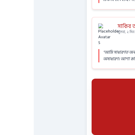
সাকিব
খুলনা, ২ দি
"আমি সাধারণত অনলাই
অসাধারণ। আশা করি,