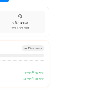
🔄
৩ দিনে এক্সচেঞ্জ
সহজ ও দ্রুত অফার
👁️
15
জন দেখছেন
৮ আগস্ট-এর মধ্যে
১০ আগস্ট-এর মধ্যে