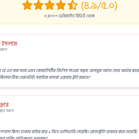
(৪.৯/৫.০)
৩,৪০০+ ভেরিফাইড রিভিউ থেকে
 ইসলাম
স আগে
ি যে এত কম দামে এমন কোয়ালিটির জিনিস পাওয়া সম্ভব! ফেসবুক অ্যাড দেখে অর্ডার করেছিলা
ছিলাম ঠিক তেমনটাই। সবাইকে বলবো একবার ট্রাই করতে।"
্তার
সপ্তাহ আগে
ফেশনাল ছিল। ঢাকার বাইরে মাত্র ২ দিনে ডেলিভারি পেয়েছি। প্রোডাক্টটা ব্যবহার করে দেখে
রুণ শপিং অভিজ্ঞতা! ধন্যবাদ।"