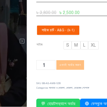
৳
3,800.00
৳
2,500.00
সাইজ চার্ট - A&G - (k-1)
সাইজ
S
M
L
XL
এখনই অর্ডার করুন
SKU
BB-AG-AMB-1235
Categories
আবায়া ও বোরকা
,
বোরকা
,
মেয়েদের পোশাক
💬
হোয়াটসঅ্যাপে অর্ডার
🔵
ফেসবুকে অর্