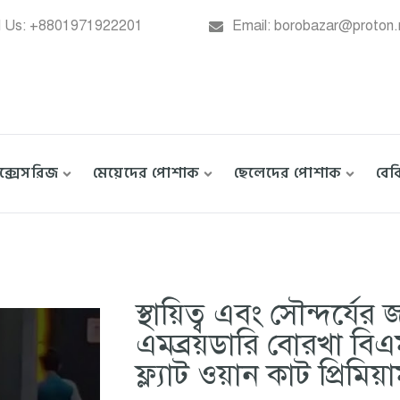
l Us: +8801971922201
Email: borobazar@proton
াক্সেসরিজ
মেয়েদের পোশাক
ছেলেদের পোশাক
বে
স্থায়িত্ব এবং সৌন্দর্যের
এমব্রয়ডারি বোরখা বিএমড
ফ্ল্যাট ওয়ান কাট প্রিমিয়