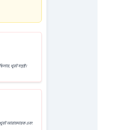
ম, খুবই সন্তুষ্ট।
ছি, খুবই আরামদায়ক এবং