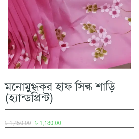
মনোমুগ্ধকর হাফ সিল্ক শাড়ি
(হ্যান্ডপ্রিন্ট)
৳
1,450.00
৳
1,180.00