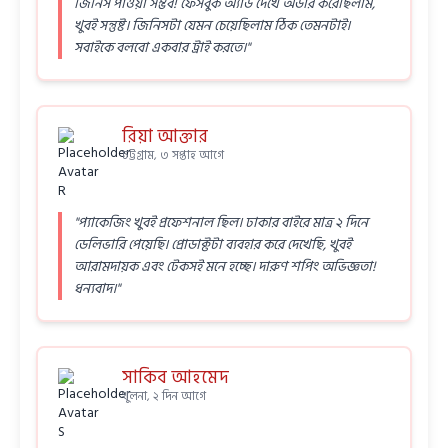
জিনিস পাওয়া সম্ভব! ফেসবুক অ্যাড দেখে অর্ডার করেছিলাম,
খুবই সন্তুষ্ট। জিনিসটা যেমন চেয়েছিলাম ঠিক তেমনটাই।
সবাইকে বলবো একবার ট্রাই করতে।"
রিয়া আক্তার
চট্টগ্রাম, ৩ সপ্তাহ আগে
"প্যাকেজিং খুবই প্রফেশনাল ছিল। ঢাকার বাইরে মাত্র ২ দিনে
ডেলিভারি পেয়েছি। প্রোডাক্টটা ব্যবহার করে দেখেছি, খুবই
আরামদায়ক এবং টেকসই মনে হচ্ছে। দারুণ শপিং অভিজ্ঞতা!
ধন্যবাদ।"
সাকিব আহমেদ
খুলনা, ২ দিন আগে