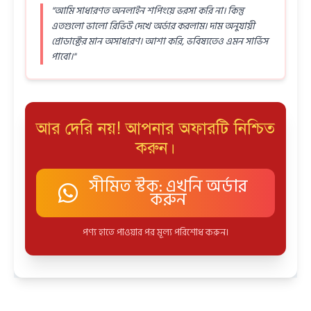
"আমি সাধারণত অনলাইন শপিংয়ে ভরসা করি না। কিন্তু
এতগুলো ভালো রিভিউ দেখে অর্ডার করলাম। দাম অনুযায়ী
প্রোডাক্টের মান অসাধারণ। আশা করি, ভবিষ্যতেও এমন সার্ভিস
পাবো।"
আর দেরি নয়! আপনার অফারটি নিশ্চিত
করুন।
সীমিত স্টক: এখনি অর্ডার
করুন
পণ্য হাতে পাওয়ার পর মূল্য পরিশোধ করুন।