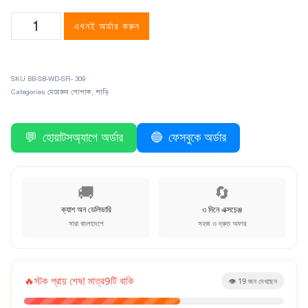
এখনই অর্ডার করুন
SKU
BB-SB-WD-SR- 309
Categories
মেয়েদের পোশাক
,
শাড়ি
💬
হোয়াটসঅ্যাপে অর্ডার
🔵
ফেসবুকে অর্ডার
🚚
🔄
ক্যাশ অন ডেলিভারি
৩ দিনে এক্সচেঞ্জ
সারা বাংলাদেশে
সহজ ও দ্রুত অফার
🔥
স্টক প্রায় শেষ! মাত্র
9
টি বাকি
👁️
19
জন দেখছেন