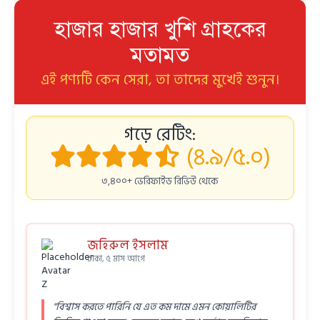
হাজার হাজার খুশি গ্রাহকের
মতামত
এই পণ্যটি কেন সেরা, তা তাদের মুখেই শুনুন।
গড়ে রেটিং:
(৪.৯/৫.০)
৩,৪০০+ ভেরিফাইড রিভিউ থেকে
জহিরুল ইসলাম
ঢাকা, ৫ মাস আগে
"বিশ্বাস করতে পারিনি যে এত কম দামে এমন কোয়ালিটির