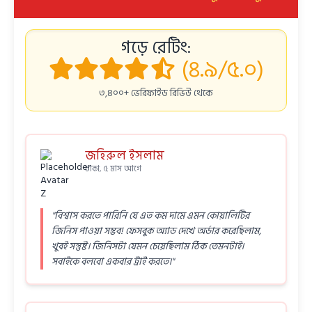
গড়ে রেটিং:
(৪.৯/৫.০)
৩,৪০০+ ভেরিফাইড রিভিউ থেকে
জহিরুল ইসলাম
ঢাকা, ৫ মাস আগে
"বিশ্বাস করতে পারিনি যে এত কম দামে এমন কোয়ালিটির
জিনিস পাওয়া সম্ভব! ফেসবুক অ্যাড দেখে অর্ডার করেছিলাম,
খুবই সন্তুষ্ট। জিনিসটা যেমন চেয়েছিলাম ঠিক তেমনটাই।
সবাইকে বলবো একবার ট্রাই করতে।"