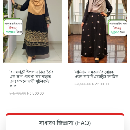
বিএমডব্লিউ উপাদান দিয়ে তৈরি
প্রিমিয়াম এমব্রয়ডারি বোরকা
এক ভাগ বোরখা, যার বাহুতে
ওয়ান কাট বিএমডব্লিউ ফ্যাব্রিক
এবং সামনে ভারী সূচিকর্মের
৳
3,500.00
৳
2,500.00
কাজ।
৳
4,700.00
৳
3,500.00
সাধারণ জিজ্ঞাসা (FAQ)