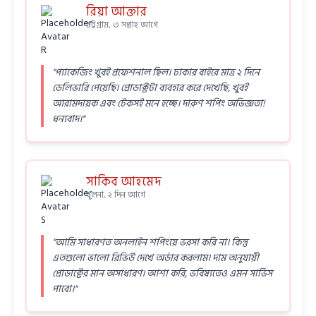
রিয়া আক্তার
চট্টগ্রাম, ৩ সপ্তাহ আগে
"প্যাকেজিং খুবই প্রফেশনাল ছিল। ঢাকার বাইরে মাত্র ২ দিনে
ডেলিভারি পেয়েছি। প্রোডাক্টটা ব্যবহার করে দেখেছি, খুবই
আরামদায়ক এবং টেকসই মনে হচ্ছে। দারুণ শপিং অভিজ্ঞতা!
ধন্যবাদ।"
সাকিব আহমেদ
খুলনা, ২ দিন আগে
"আমি সাধারণত অনলাইন শপিংয়ে ভরসা করি না। কিন্তু
এতগুলো ভালো রিভিউ দেখে অর্ডার করলাম। দাম অনুযায়ী
প্রোডাক্টের মান অসাধারণ। আশা করি, ভবিষ্যতেও এমন সার্ভিস
পাবো।"