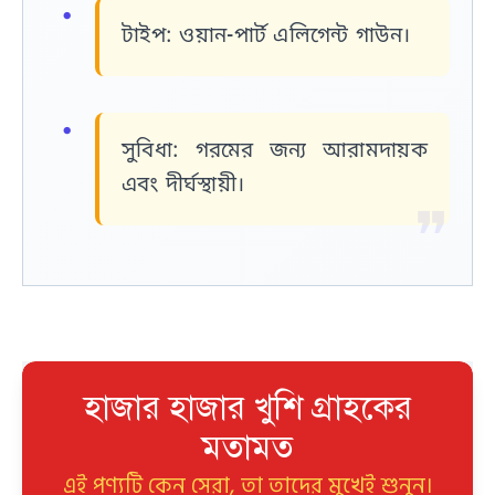
টাইপ:
ওয়ান-পার্ট এলিগেন্ট গাউন।
সুবিধা:
গরমের জন্য আরামদায়ক
এবং দীর্ঘস্থায়ী।
হাজার হাজার খুশি গ্রাহকের
মতামত
এই পণ্যটি কেন সেরা, তা তাদের মুখেই শুনুন।