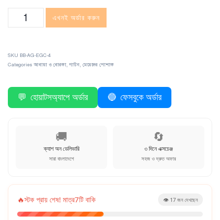
এখনই অর্ডার করুন
SKU
BB-AG-EGC-4
Categories
আবায়া ও বোরকা
,
গাউন
,
মেয়েদের পোশাক
💬
হোয়াটসঅ্যাপে অর্ডার
🔵
ফেসবুকে অর্ডার
🚚
🔄
ক্যাশ অন ডেলিভারি
৩ দিনে এক্সচেঞ্জ
সারা বাংলাদেশে
সহজ ও দ্রুত অফার
🔥
স্টক প্রায় শেষ! মাত্র
7
টি বাকি
👁️
17
জন দেখছেন