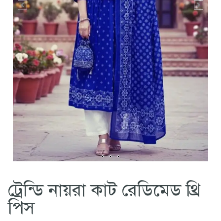
ট্রেন্ডি নায়রা কাট রেডিমেড থ্রি
পিস