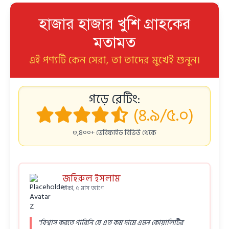
হাজার হাজার খুশি গ্রাহকের
মতামত
এই পণ্যটি কেন সেরা, তা তাদের মুখেই শুনুন।
গড়ে রেটিং:
(৪.৯/৫.০)
৩,৪০০+ ভেরিফাইড রিভিউ থেকে
জহিরুল ইসলাম
ঢাকা, ৫ মাস আগে
"বিশ্বাস করতে পারিনি যে এত কম দামে এমন কোয়ালিটির