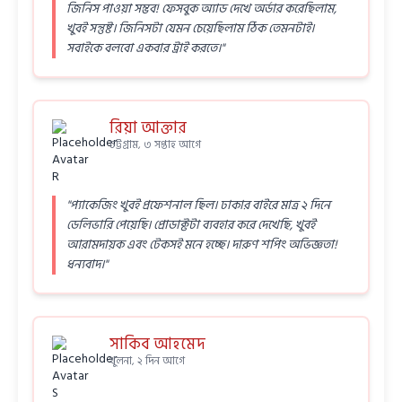
জিনিস পাওয়া সম্ভব! ফেসবুক অ্যাড দেখে অর্ডার করেছিলাম,
খুবই সন্তুষ্ট। জিনিসটা যেমন চেয়েছিলাম ঠিক তেমনটাই।
সবাইকে বলবো একবার ট্রাই করতে।"
রিয়া আক্তার
চট্টগ্রাম, ৩ সপ্তাহ আগে
"প্যাকেজিং খুবই প্রফেশনাল ছিল। ঢাকার বাইরে মাত্র ২ দিনে
ডেলিভারি পেয়েছি। প্রোডাক্টটা ব্যবহার করে দেখেছি, খুবই
আরামদায়ক এবং টেকসই মনে হচ্ছে। দারুণ শপিং অভিজ্ঞতা!
ধন্যবাদ।"
সাকিব আহমেদ
খুলনা, ২ দিন আগে