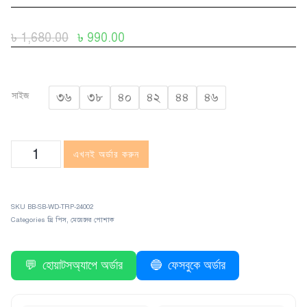
৳
1,680.00
৳
990.00
সাইজ
৩৬
৩৮
৪০
৪২
৪৪
৪৬
এখনই অর্ডার করুন
SKU
BB-SB-WD-TRP-24002
Categories
থ্রি পিস
,
মেয়েদের পোশাক
💬
হোয়াটসঅ্যাপে অর্ডার
🔵
ফেসবুকে অর্ডার