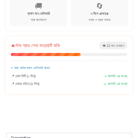
🚚
🔄
ক্যাশ অন ডেলিভারি
৩ দিনে এক্সচেঞ্জ
সারা বাংলাদেশে
সহজ ও দ্রুত অফার
🔥
স্টক প্রায় শেষ! মাত্র
9
টি বাকি
👁️
22
জন দেখছেন
⚡ আজ অর্ডার করলে ডেলিভারি পাবেন:
📍 ঢাকা সিটি (২ দিন):
৯ আগস্ট-এর মধ্যে
📍 ঢাকার বাইরে (৪ দিন):
১১ আগস্ট-এর মধ্যে