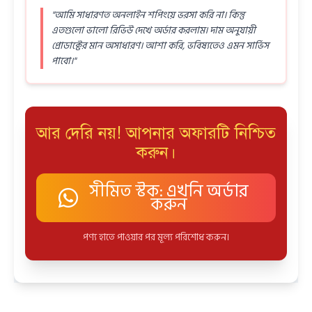
"আমি সাধারণত অনলাইন শপিংয়ে ভরসা করি না। কিন্তু
এতগুলো ভালো রিভিউ দেখে অর্ডার করলাম। দাম অনুযায়ী
প্রোডাক্টের মান অসাধারণ। আশা করি, ভবিষ্যতেও এমন সার্ভিস
পাবো।"
আর দেরি নয়! আপনার অফারটি নিশ্চিত
করুন।
সীমিত স্টক: এখনি অর্ডার
করুন
পণ্য হাতে পাওয়ার পর মূল্য পরিশোধ করুন।