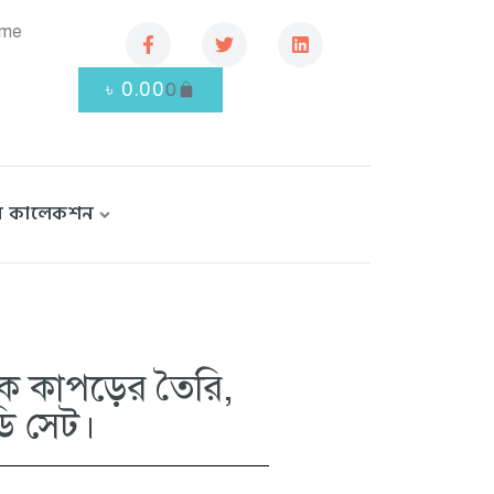
.me
৳
0.00
0
বি কালেকশন
ক কাপড়ের তৈরি,
ডি সেট।