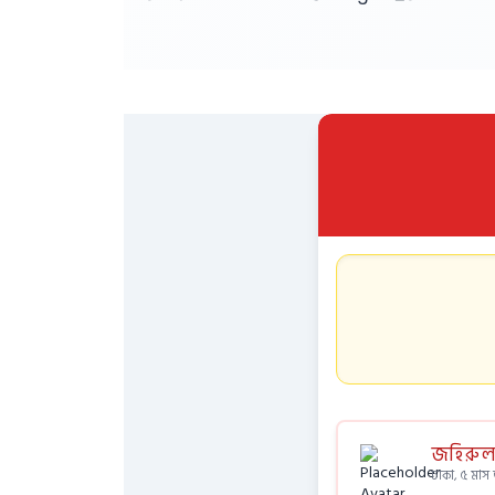
জহিরুল
ঢাকা, ৫ মা