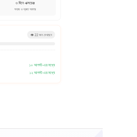
৩ দিনে এক্সচেঞ্জ
সহজ ও দ্রুত অফার
👁️
22
জন দেখছেন
১০ আগস্ট-এর মধ্যে
১২ আগস্ট-এর মধ্যে