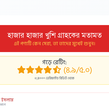
হাজার হাজার খুশি গ্রাহকের মতামত
এই পণ্যটি কেন সেরা, তা তাদের মুখেই শুনুন।
গড়ে রেটিং:
(৪.৯/৫.০)
৩,৪০০+ ভেরিফাইড রিভিউ থেকে
 ইসলাম
স আগে