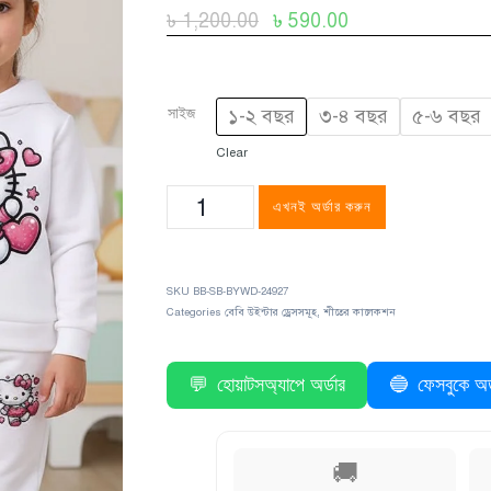
৳
1,200.00
৳
590.00
সাইজ
১-২ বছর
৩-৪ বছর
৫-৬ বছর
Clear
এখনই অর্ডার করুন
SKU
BB-SB-BYWD-24927
Categories
বেবি উইন্টার ড্রেসসমূহ
,
শীতের কালেকশন
💬
হোয়াটসঅ্যাপে অর্ডার
🔵
ফেসবুকে অর্
🚚