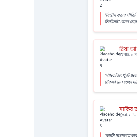
"বিশ্বাস করতে পারিন
জিনিসটা যেমন চেয়ে
রিয়া আক
চট্টগ্রাম, ৩ 
"প্যাকেজিং খুবই প্র
টেকসই মনে হচ্ছে। দা
সাকিব
খুলনা, ২ দি
"আমি সাধারণত অনলাই