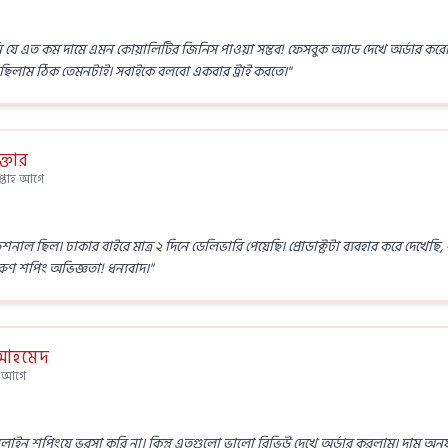
ি যে এত কম দামে এমন কোয়ালিটির জিনিস পাওয়া সম্ভব! ফেসবুক অ্যাড দেখে অর্ডার করেছিলা
ছিলাম ঠিক তেমনটাই। সবাইকে বলবো একবার ট্রাই করতে।"
্তার
সপ্তাহ আগে
ফেশনাল ছিল। ঢাকার বাইরে মাত্র ২ দিনে ডেলিভারি পেয়েছি। প্রোডাক্টটা ব্যবহার করে দেখে
রুণ শপিং অভিজ্ঞতা! ধন্যবাদ।"
 আহমেদ
ন আগে
ন শপিংয়ে ভরসা করি না। কিন্তু এতগুলো ভালো রিভিউ দেখে অর্ডার করলাম। দাম অনুযায়