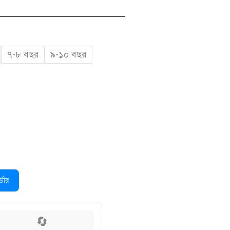
৭-৮ বছর
৯-১০ বছর
ডার
🔄