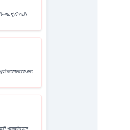
ম, খুবই সন্তুষ্ট।
ছি, খুবই আরামদায়ক এবং
ী প্রোডাক্টের মান