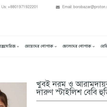
l Us: +8801971922201
Email: borobazar@proton
াক্সেসরিজ
মেয়েদের পোশাক
ছেলেদের পোশাক
বে
খুবই নরম ও আরামদায়
দারুণ স্টাইলিশ বেবি হু