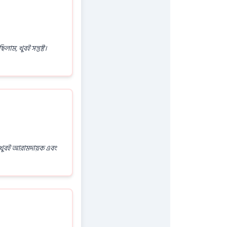
ম, খুবই সন্তুষ্ট।
ছি, খুবই আরামদায়ক এবং