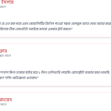
 ইসলাম
স আগে
ি যে এত কম দামে এমন কোয়ালিটির জিনিস পাওয়া সম্ভব! ফেসবুক অ্যাড দেখে অর্ডার করেছিলা
ছিলাম ঠিক তেমনটাই। সবাইকে বলবো একবার ট্রাই করতে।"
্তার
সপ্তাহ আগে
ফেশনাল ছিল। ঢাকার বাইরে মাত্র ২ দিনে ডেলিভারি পেয়েছি। প্রোডাক্টটা ব্যবহার করে দেখে
রুণ শপিং অভিজ্ঞতা! ধন্যবাদ।"
 আহমেদ
ন আগে