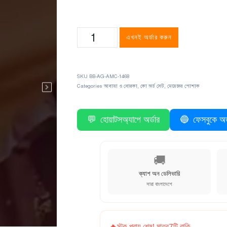
এখনই অর্ডার করুন
SKU
BB-AG-AMC-1468
Categories
আবায়া ও বোরকা
,
কো অর্ড সেট
,
মেয়েদের পোশাক
💬
হোয়াটসঅ্যাপে অর্ডার
🔵
ফেসবুকে অর্
🚚
ক্যাশ অন ডেলিভারি
সারা বাংলাদেশে
🔥
স্টক প্রায় শেষ! মাত্র
7
টি বাকি