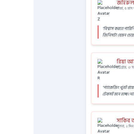
জহিরুল
ঢাকা, ৫ মা
"বিশ্বাস করতে পারিন
জিনিসটা যেমন চেয়ে
রিয়া আক
চট্টগ্রাম, ৩ 
"প্যাকেজিং খুবই প্র
টেকসই মনে হচ্ছে। দা
সাকিব
খুলনা, ২ দি