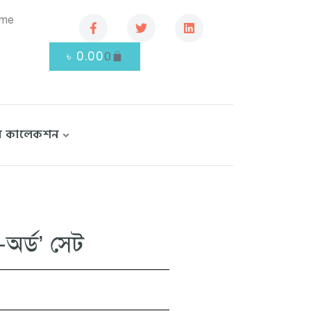
.me
৳
0.00
0
বি কালেকশন
-অর্ড’ সেট