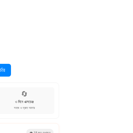
ডার
🔄
৩ দিনে এক্সচেঞ্জ
সহজ ও দ্রুত অফার
👁️
18
জন দেখছেন