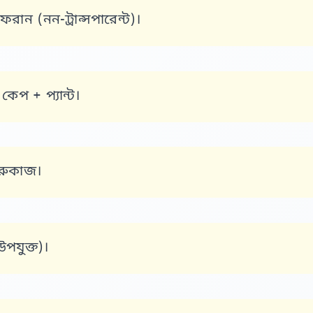
রান (নন-ট্রান্সপারেন্ট)।
েপ + প্যান্ট।
ারুকাজ।
পযুক্ত)।