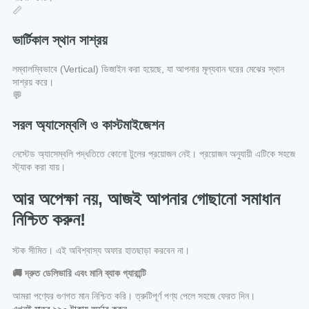
📏
ভার্টিকাল স্থান সাশ্রয়
লম্বালম্বিভাবে (Vertical) ডিজাইন করা হয়েছে, যা আপনার মূল্যবান ঘরের মেঝের স্থান
সাশ্রয় করে।
💬
সরল অ্যাসেম্বলি ও কাস্টমাইজেশন
নেস্টেড অ্যাসেম্বলি পদ্ধতিতে কোনো টুলের প্রয়োজন নেই। প্রয়োজন অনুযায়ী এটিকে সহজে
স্ট্যাক করা যায়।
আর অপেক্ষা নয়, আজই আপনার গোছানো সমাধান
নিশ্চিত করুন!
স্টক সীমিত। এই অবিশ্বাস্য অফার হাতছাড়া করবেন না।
🚚 দ্রুত ডেলিভারি এবং মানি ব্যাক গ্যারান্টি
আমরা পণ্যের গুণগত মান নিশ্চিত করি। ত্রুটিপূর্ণ পণ্য পেলে সহজে ফেরত দিন।
এখনই মাত্র ৯৯০ টাকায় অর্ডার করুন