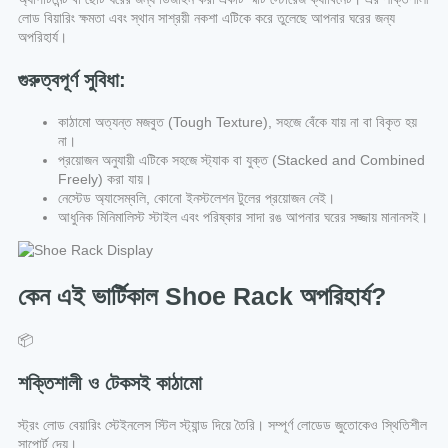
লোড বিয়ারিং ক্ষমতা এবং স্থান সাশ্রয়ী নকশা এটিকে করে তুলেছে আপনার ঘরের জন্য
অপরিহার্য।
গুরুত্বপূর্ণ সুবিধা:
কাঠামো অত্যন্ত মজবুত (Tough Texture), সহজে বেঁকে যায় না বা বিকৃত হয়
না।
প্রয়োজন অনুযায়ী এটিকে সহজে স্ট্যাক বা যুক্ত (Stacked and Combined
Freely) করা যায়।
নেস্টেড অ্যাসেম্বলি, কোনো ইনস্টলেশন টুলের প্রয়োজন নেই।
আধুনিক মিনিমালিস্ট স্টাইল এবং পরিষ্কার সাদা রঙ আপনার ঘরের সজ্জায় মানানসই।
কেন এই ভার্টিকাল Shoe Rack অপরিহার্য?
📦
শক্তিশালী ও টেকসই কাঠামো
স্ট্রং লোড বেয়ারিং স্টেইনলেস স্টিল স্ট্যান্ড দিয়ে তৈরি। সম্পূর্ণ লোডেড জুতোকেও স্থিতিশীল
সাপোর্ট দেয়।