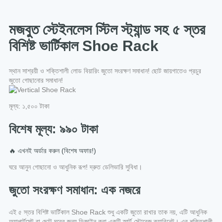
মজবুত স্টেইনলেস স্টিল স্ট্যান্ড সহ ৫ স্তর
বিশিষ্ট ভার্টিকাল Shoe Rack
স্থান সাশ্রয়ী ও শক্তিশালী লোড বিয়ারিং জুতো সংরক্ষণ সমাধান! ছোট জায়গাতেও প্রচুর
জুতো গোছানোর সমাধান!
মূল্য: ১,৫০০ টাকা
বিশেষ মূল্য: ৯৯০ টাকা
🔥 এখনই অর্ডার করুন (বিশেষ অফার!)
ঘরে আনুন গোছানো ও আধুনিক রূপ! দ্রুত ডেলিভারি সুবিধা।
জুতো সংরক্ষণ সমাধান: এক নজরে
এই ৫ স্তর বিশিষ্ট ভার্টিকাল Shoe Rack শুধু একটি জুতো রাখার তাক নয়, এটি আধুনিক
অ্যাপার্টমেন্ট বা ছোট ঘরের জন্য ডিজাইন করা একটি স্মার্ট স্টোরেজ ক্যাবিনেট। এর শক্তিশালী