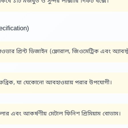
বে ১টি মজবুত ও সুন্দর লাক্সারি গিফট বক্সে।
ecification)
 প্রিন্ট ডিজাইন (ফ্লোরাল, জিওমেট্রিক এবং অ্যাবস্ট্রাক্
েব্রিক, যা যেকোনো আবহাওয়ায় পরার উপযোগী।
ন্ড কলার এবং আকর্ষণীয় মেটাল ফিনিশ প্রিমিয়াম বোতাম।