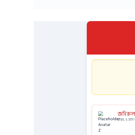
জহিরুল
ঢাকা, ৫ মা