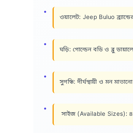
ওয়ালেট:
Jeep Buluo ব্র্যান্ডে
ঘড়ি:
গোল্ডেন বডি ও ব্লু ডায়াল
সুগন্ধি:
দীর্ঘস্থায়ী ও মন মাতান
সাইজ (Available Sizes):
৪