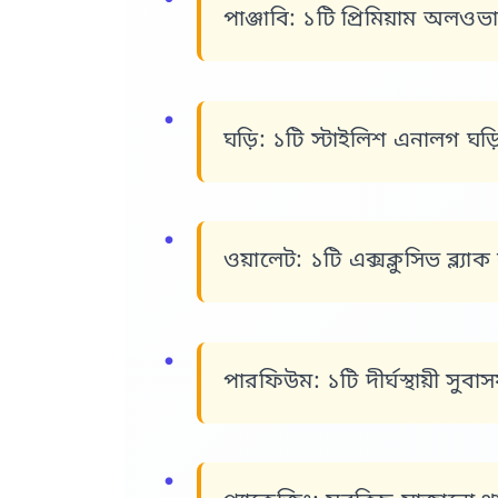
পাঞ্জাবি:
১টি প্রিমিয়াম অলওভার 
ঘড়ি:
১টি স্টাইলিশ এনালগ ঘড়ি (ব
ওয়ালেট:
১টি এক্সক্লুসিভ ব্ল্যা
পারফিউম:
১টি দীর্ঘস্থায়ী সুব