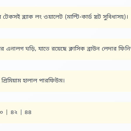
র টেকসই ব্ল্যাক লং ওয়ালেট (মাল্টি-কার্ড স্লট সুবিধাসহ)।
ের এনালগ ঘড়ি, যাতে রয়েছে ক্লাসিক ব্রাউন লেদার ফিনিশ স
ো প্রিমিয়াম হালাল পারফিউম।
০ | ৪২ | ৪৪