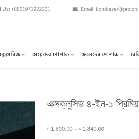
l Us: +8801971922201
Email: borobazar@proton
াক্সেসরিজ
মেয়েদের পোশাক
ছেলেদের পোশাক
বে
এক্সক্লুসিভ ৪-ইন-১ প্রিমিয়
৳
1,800.00
–
৳
1,840.00