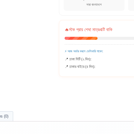
সারা বাংলাদেশে
🔥
স্টক প্রায় শেষ! মাত্র
4
টি বাকি
⚡ আজ অর্ডার করলে ডেলিভারি পাবেন:
📍 ঢাকা সিটি (২ দিন):
📍 ঢাকার বাইরে (৪ দিন):
s (0)