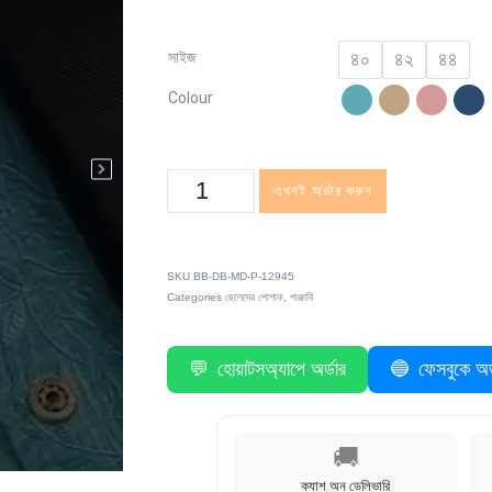
সাইজ
৪০
৪২
৪৪
Colour
এখনই অর্ডার করুন
SKU
BB-DB-MD-P-12945
Categories
ছেলেদের পোশাক
,
পাঞ্জাবি
💬
হোয়াটসঅ্যাপে অর্ডার
🔵
ফেসবুকে অর্
🚚
ক্যাশ অন ডেলিভারি