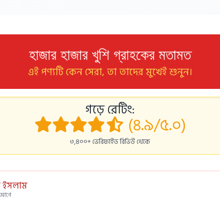
হাজার হাজার খুশি গ্রাহকের মতামত
এই পণ্যটি কেন সেরা, তা তাদের মুখেই শুনুন।
গড়ে রেটিং:
(৪.৯/৫.০)
৩,৪০০+ ভেরিফাইড রিভিউ থেকে
 ইসলাম
স আগে