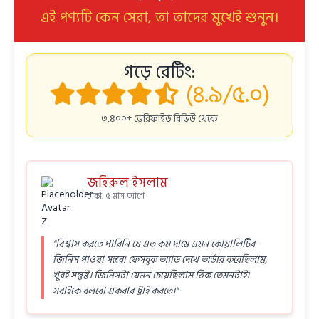
এই পণ্যটি কেন সেরা, তা তাদের মুখেই শুনুন।
গড়ে রেটিং:
(৪.৯/৫.০)
৩,৪০০+ ভেরিফাইড রিভিউ থেকে
জহিরুল ইসলাম
ঢাকা, ৫ মাস আগে
"বিশ্বাস করতে পারিনি যে এত কম দামে এমন কোয়ালিটির
জিনিস পাওয়া সম্ভব! ফেসবুক অ্যাড দেখে অর্ডার করেছিলাম,
খুবই সন্তুষ্ট। জিনিসটা যেমন চেয়েছিলাম ঠিক তেমনটাই।
সবাইকে বলবো একবার ট্রাই করতে।"