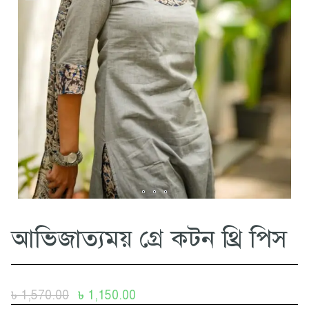
আভিজাত্যময় গ্রে কটন থ্রি পিস
৳
1,570.00
৳
1,150.00