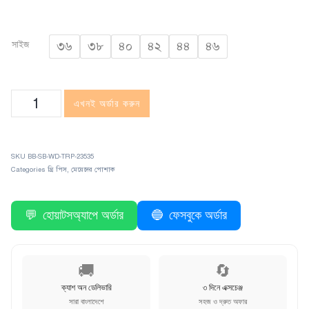
সাইজ
৩৬
৩৮
৪০
৪২
৪৪
৪৬
এখনই অর্ডার করুন
SKU
BB-SB-WD-TRP-23535
Categories
থ্রি পিস
,
মেয়েদের পোশাক
💬
হোয়াটসঅ্যাপে অর্ডার
🔵
ফেসবুকে অর্ডার
🚚
🔄
ক্যাশ অন ডেলিভারি
৩ দিনে এক্সচেঞ্জ
সারা বাংলাদেশে
সহজ ও দ্রুত অফার