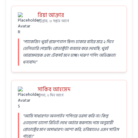
রিয়া আক্তার
চট্টগ্রাম, ৩ সপ্তাহ আগে
"প্যাকেজিং খুবই প্রফেশনাল ছিল। ঢাকার বাইরে মাত্র ২ দিনে
ডেলিভারি পেয়েছি। প্রোডাক্টটা ব্যবহার করে দেখেছি, খুবই
আরামদায়ক এবং টেকসই মনে হচ্ছে। দারুণ শপিং অভিজ্ঞতা!
ধন্যবাদ।"
সাকিব আহমেদ
খুলনা, ২ দিন আগে
"আমি সাধারণত অনলাইন শপিংয়ে ভরসা করি না। কিন্তু
এতগুলো ভালো রিভিউ দেখে অর্ডার করলাম। দাম অনুযায়ী
প্রোডাক্টের মান অসাধারণ। আশা করি, ভবিষ্যতেও এমন সার্ভিস
পাবো।"