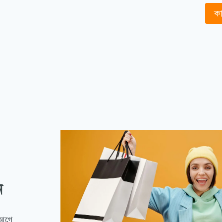
কা
ন
 আগে