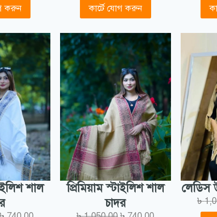
োগ করুন
কার্টে যোগ করুন
কা
্টাইলিশ শাল
প্রিমিয়াম স্টাইলিশ শাল
লেডিস উ
৳
1,
দর
চাদর
৳
740.00
৳
1,050.00
৳
740.00