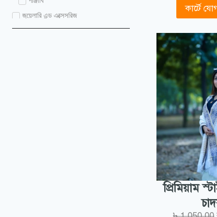
পাঞ্জাবি
কার্টে য
জুয়েলারি এন্ড এক্সেসরিজ
বিউটি কেয়ার
পারফিউম
ছেলেদের পারফিউম
বেবি কালেকশন
গার্লস টিশার্ট সেট
ব্যাগ কালেকশন
স্কুল ব্যাগ
মেয়েদের পোশাক
আবায়া ও বোরকা
কিমোনো
কেপ
প্রিমিয়াম স
কো অর্ড সেট
চা
গাউন
৳
1,050.00