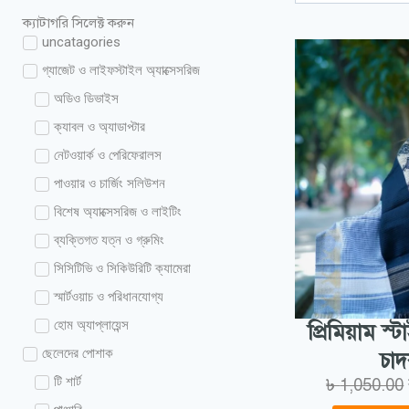
ক্যাটাগরি সিলেক্ট করুন
uncatagories
গ্যাজেট ও লাইফস্টাইল অ্যাক্সেসরিজ
অডিও ডিভাইস
ক্যাবল ও অ্যাডাপ্টার
নেটওয়ার্ক ও পেরিফেরালস
পাওয়ার ও চার্জিং সলিউশন
বিশেষ অ্যাক্সেসরিজ ও লাইটিং
ব্যক্তিগত যত্ন ও গ্রুমিং
সিসিটিভি ও সিকিউরিটি ক্যামেরা
স্মার্টওয়াচ ও পরিধানযোগ্য
হোম অ্যাপ্লায়েন্স
প্রিমিয়াম স
ছেলেদের পোশাক
চা
টি শার্ট
৳
1,050.00