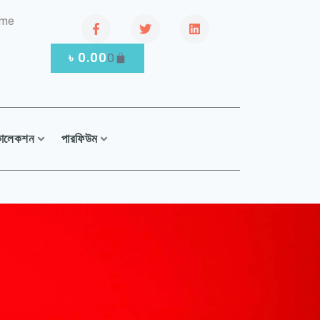
.me
৳
0.00
0
কালেকশন
পারফিউম