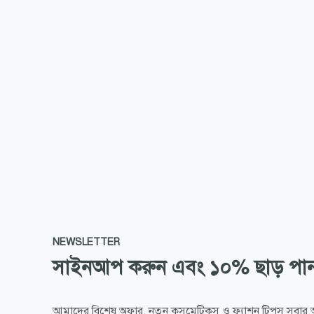
NEWSLETTER
সাইনআপ করুন এবং ১০% ছাড় পা
আমাদের বিশেষ অফার, নতুন কসমেটিকস ও ফ্যাশন টিপস সবার