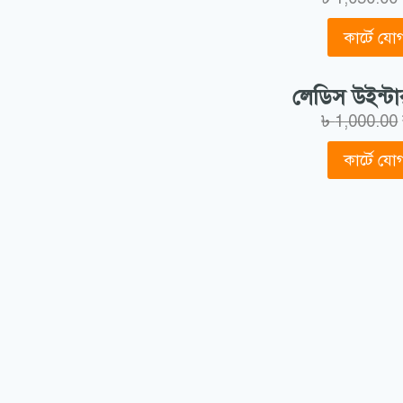
বোরকা
কার্টে য
টু-পিস
থ্রি পিস
লেডিস উইন্টা
শাড়ি
৳
1,000.00
শীতের কালেকশন
জেন্টস
কার্টে য
কম্বো প্যাক
জেন্টস হুডি
বেবি উইন্টার এক্সেসরিজ
বেবি উইন্টার ড্রেসসমূহ
লেডিস
লেডিস জ্যাকেট
লেডিস উইন্টার এক্সেসরিজ