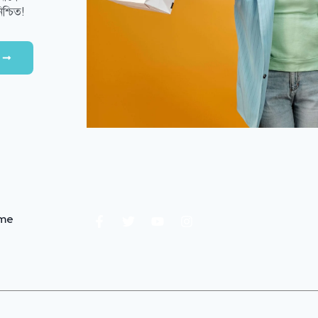
শ্চিত!
.me